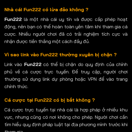
Nhà cái Fun222 có lừa đảo không ?
Fun222
là một nhà cái uy tín và được cấp phép hoạt
động, nên bạn có thể hoàn toàn yên tâm khi tham gia cá
cược. Nhiều người chơi đã có trải nghiệm tích cực và
nhận được tiền thắng một cách đầy đủ.
Vì sao link vào Fun222 thường xuyên bị chặn ?
Link vào
Fun222
có thể bị chặn do quy định của chính
phủ về cá cược trực tuyến. Để truy cập, người chơi
thường sử dụng link dự phòng hoặc VPN để vào trang
chính thức.
Cá cược tại Fun222 có bị bắt không ?
Cá cược trực tuyến tại nhà cái là hợp pháp ở nhiều khu
vực, nhưng cũng có nơi không cho phép. Người chơi cần
tìm hiểu quy định pháp luật tại địa phương mình trước khi
tham gia.