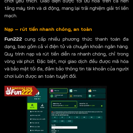
chơi yêu thích. Giao diện được tối ưu hóa trên cả nền
tảng máy tính và di động, mang lại trải nghiệm giải trí liền
mạch.
Nạp – rút tiền nhanh chóng, an toàn
Fun222
cung cấp nhiều phương thức thanh toán đa
dạng, bao gồm cả ví điện tử và chuyển khoản ngân hàng.
Quy trình nạp và rút tiền diễn ra nhanh chóng, chỉ trong
vòng vài phút. Đặc biệt, mọi giao dịch đều được mã hóa
và bảo mật tối đa, đảm bảo thông tin tài khoản của người
chơi luôn được an toàn tuyệt đối.