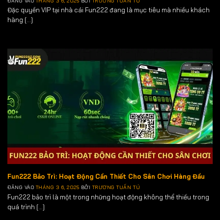
ĐĂNG VÀO
THÁNG 3 6, 2025
BỞI
TRƯƠNG TUẤN TÚ
Đặc quyền VIP tại nhà cái Fun222 đang là mục tiêu mà nhiều khách
hàng [...]
Fun222 Bảo Trì: Hoạt Động Cần Thiết Cho Sân Chơi Hàng Đầu
ĐĂNG VÀO
THÁNG 3 6, 2025
BỞI
TRƯƠNG TUẤN TÚ
Fun222 bảo trì là một trong những hoạt động không thể thiếu trong
quá trình [...]