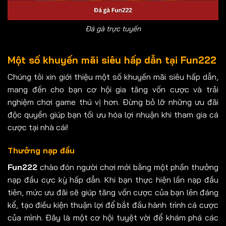
Đá gà trực tuyến
Một số khuyến mãi siêu hấp dẫn tại Fun222
Chúng tôi xin giới thiệu một số khuyến mãi siêu hấp dẫn,
mang đến cho bạn cơ hội gia tăng vốn cược và trải
nghiệm chơi game thú vị hơn. Đừng bỏ lỡ những ưu đãi
độc quyền giúp bạn tối ưu hóa lợi nhuận khi tham gia cá
cược tại nhà cái!
Thưởng nạp đầu
Fun222
chào đón người chơi mới bằng một phần thưởng
nạp đầu cực kỳ hấp dẫn. Khi bạn thực hiện lần nạp đầu
tiên, mức ưu đãi sẽ giúp tăng vốn cược của bạn lên đáng
kể, tạo điều kiện thuận lợi để bắt đầu hành trình cá cược
của mình. Đây là một cơ hội tuyệt vời để khám phá các