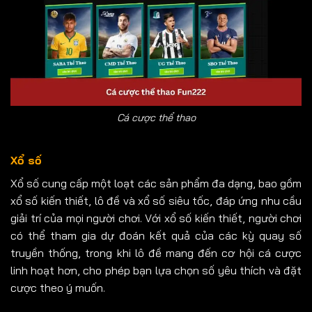
Cá cược thể thao
Xổ số
Xổ số
cung cấp một loạt các sản phẩm đa dạng, bao gồm
xổ số kiến thiết, lô đề và xổ số siêu tốc, đáp ứng nhu cầu
giải trí của mọi người chơi. Với xổ số kiến thiết, người chơi
có thể tham gia dự đoán kết quả của các kỳ quay số
truyền thống, trong khi lô đề mang đến cơ hội cá cược
linh hoạt hơn, cho phép bạn lựa chọn số yêu thích và đặt
cược theo ý muốn.