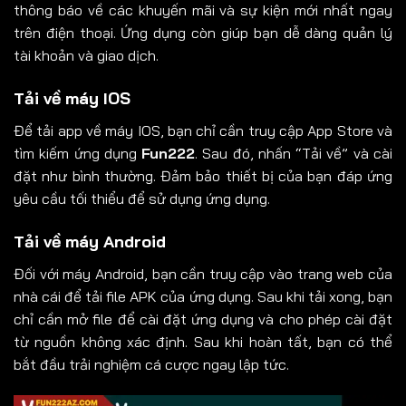
thông báo về các khuyến mãi và sự kiện mới nhất ngay
trên điện thoại. Ứng dụng còn giúp bạn dễ dàng quản lý
tài khoản và giao dịch.
Tải về máy IOS
Để tải app về máy IOS, bạn chỉ cần truy cập App Store và
tìm kiếm ứng dụng
Fun222
. Sau đó, nhấn “Tải về” và cài
đặt như bình thường. Đảm bảo thiết bị của bạn đáp ứng
yêu cầu tối thiểu để sử dụng ứng dụng.
Tải về máy Android
Đối với máy Android, bạn cần truy cập vào trang web của
nhà cái để tải file APK của ứng dụng. Sau khi tải xong, bạn
chỉ cần mở file để cài đặt ứng dụng và cho phép cài đặt
từ nguồn không xác định. Sau khi hoàn tất, bạn có thể
bắt đầu trải nghiệm cá cược ngay lập tức.