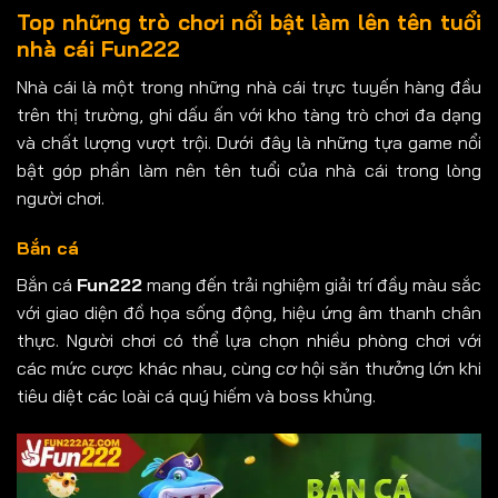
Top những trò chơi nổi bật làm lên tên tuổi
nhà cái Fun222
Nhà cái là một trong những nhà cái trực tuyến hàng đầu
trên thị trường, ghi dấu ấn với kho tàng trò chơi đa dạng
và chất lượng vượt trội. Dưới đây là những tựa game nổi
bật góp phần làm nên tên tuổi của nhà cái trong lòng
người chơi.
Bắn cá
Bắn cá
Fun222
mang đến trải nghiệm giải trí đầy màu sắc
với giao diện đồ họa sống động, hiệu ứng âm thanh chân
thực. Người chơi có thể lựa chọn nhiều phòng chơi với
các mức cược khác nhau, cùng cơ hội săn thưởng lớn khi
tiêu diệt các loài cá quý hiếm và boss khủng.