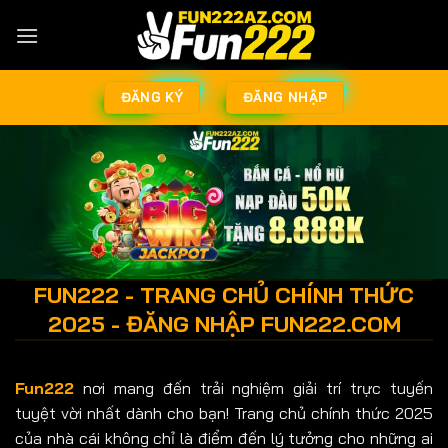
ĐĂNG KÝ
ĐĂNG NHẬP
FUN222 - TRANG CHỦ CHÍNH THỨC
2025 - ĐĂNG NHẬP FUN222.COM
Fun222
nơi mang đến trải nghiệm giải trí trực tuyến
tuyệt vời nhất dành cho bạn! Trang chủ chính thức 2025
của nhà cái không chỉ là điểm đến lý tưởng cho những ai