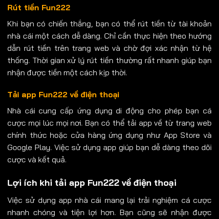
Rút tiền Fun222
Khi bạn có chiến thắng, bạn có thể rút tiền từ tài khoản
nhà cái một cách dễ dàng. Chỉ cần thực hiện theo hướng
dẫn rút tiền trên trang web và chờ đợi xác nhận từ hệ
thống. Thời gian xử lý rút tiền thường rất nhanh giúp bạn
nhận được tiền một cách kịp thời.
Tải app Fun222 về điện thoại
Nhà cái cung cấp ứng dụng di động cho phép bạn cá
cược mọi lúc mọi nơi. Bạn có thể tải app về từ trang web
chính thức hoặc cửa hàng ứng dụng như App Store và
Google Play. Việc sử dụng app giúp bạn dễ dàng theo dõi
cược và kết quả.
Lợi ích khi tải app Fun222 về điện thoại
Việc sử dụng app nhà cái mang lại trải nghiệm cá cược
nhanh chóng và tiện lợi hơn. Bạn cũng sẽ nhận được