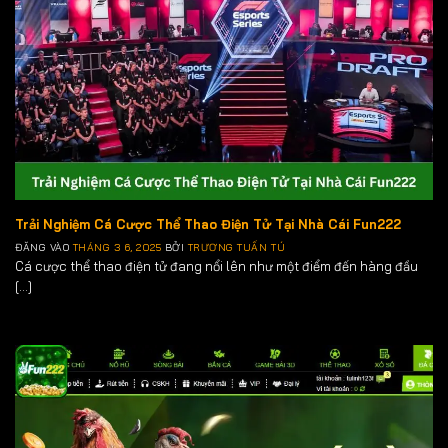
Trải Nghiệm Cá Cược Thể Thao Điện Tử Tại Nhà Cái Fun222
ĐĂNG VÀO
THÁNG 3 6, 2025
BỞI
TRƯƠNG TUẤN TÚ
Cá cược thể thao điện tử đang nổi lên như một điểm đến hàng đầu
[...]