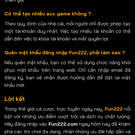
Có thể tạo nhiều acc game không ?
Theo quy định của nhà cái, mỗi người chỉ được phép tạo
một tài khoản duy nhất. Việc tạo nhiều tài khoản có thể
dẫn đến việc bị khóa tài khoản và mất quyền lợi.
Quên mật khẩu đăng nhập Fun222, phải làm sao ?
Nếu quên mật khẩu, bạn có thể sử dụng chức năng khôi
phục mật khẩu trên trang web. Chỉ cần nhập email đã
đăng ký, bạn sẽ nhận được hướng dẫn để đặt lại mật
khẩu mới.
Lời kết
Trong thế giới cá cược trực tuyến ngày nay,
Fun222
nổi
bật với những ưu điểm vượt trội và dịch vụ chất lượng.
Hãy đăng nhập vào
Fun222.com
ngay hôm nay để khám
phá các trò chơi đa dạng, nhận những ưu đãi hấp dẫn và