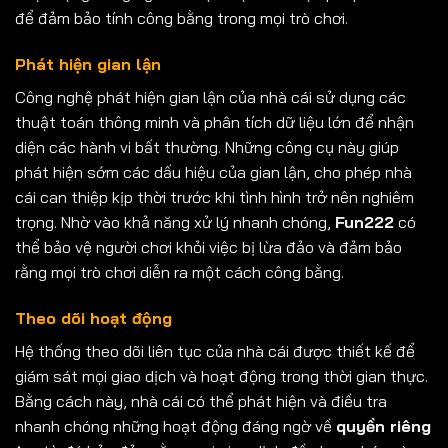
để đảm bảo tính công bằng trong mọi trò chơi.
Phát hiện gian lận
Công nghệ phát hiện gian lận của nhà cái sử dụng các
thuật toán thông minh và phân tích dữ liệu lớn để nhận
diện các hành vi bất thường. Những công cụ này giúp
phát hiện sớm các dấu hiệu của gian lận, cho phép nhà
cái can thiệp kịp thời trước khi tình hình trở nên nghiêm
trọng. Nhờ vào khả năng xử lý nhanh chóng,
Fun222
có
thể bảo vệ người chơi khỏi việc bị lừa đảo và đảm bảo
rằng mọi trò chơi diễn ra một cách công bằng
.
Theo dõi hoạt động
Hệ thống theo dõi liên tục của nhà cái được thiết kế để
giám sát mọi giao dịch và hoạt động trong thời gian thực.
Bằng cách này, nhà cái có thể phát hiện và điều tra
nhanh chóng những hoạt động đáng ngờ về
quyền riêng