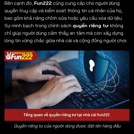
Bên cạnh đó,
Fun222
cũng cung cấp cho người dùng
quyền truy cập và kiểm soát thông tin cá nhân của họ,
bao gồm khả năng chỉnh sửa hoặc yêu cầu xóa dữ liệu.
Sự minh bạch trong chính sách
quyền riêng tư
không
chỉ giúp người dùng cảm thấy an tâm mà còn xây dựng
lòng tin vững chắc giữa nhà cái và cộng đồng người chơi.
Quyền riêng tư của người dùng được đặt lên hàng đầu