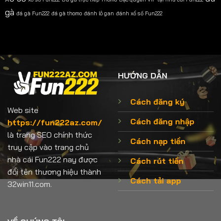
gà
đá gà Fun222
đá gà thomo
đánh lô gan
đánh xổ số Fun222
HƯỚNG DẪN
Cách đăng ký
Web site
Cách đăng nhập
https://fun222az.com/
là trang SEO chính thức
Cách nạp tiền
truy cập vào trang chủ
nhà cái Fun222 nay được
Cách rút tiền
đổi tên thương hiệu thành
Cách tải app
32win11.com.