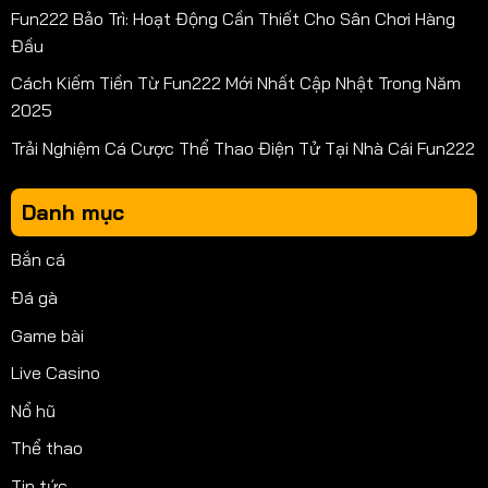
Fun222 Bảo Trì: Hoạt Động Cần Thiết Cho Sân Chơi Hàng
Đầu
Cách Kiếm Tiền Từ Fun222 Mới Nhất Cập Nhật Trong Năm
2025
Trải Nghiệm Cá Cược Thể Thao Điện Tử Tại Nhà Cái Fun222
Danh mục
Bắn cá
Đá gà
Game bài
Live Casino
Nổ hũ
Thể thao
Tin tức