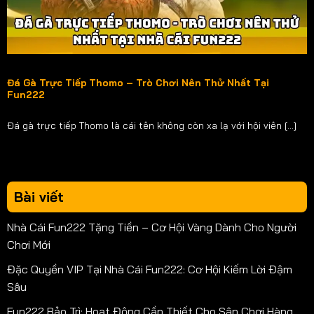
Đá Gà Trực Tiếp Thomo – Trò Chơi Nên Thử Nhất Tại
Fun222
Đá gà trực tiếp Thomo là cái tên không còn xa lạ với hội viên [...]
Bài viết
Nhà Cái Fun222 Tặng Tiền – Cơ Hội Vàng Dành Cho Người
Chơi Mới
Đặc Quyền VIP Tại Nhà Cái Fun222: Cơ Hội Kiếm Lời Đậm
Sâu
Fun222 Bảo Trì: Hoạt Động Cần Thiết Cho Sân Chơi Hàng