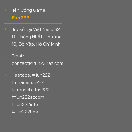
Tên Cổng Game:
Fun222
Trụ sở tại Việt Nam: 82
Đ. Thống Nhất, Phường
10, Gò Vấp, Hồ Chí Minh
Email:
contact@fun222az.com
Hastags: #fun222
#nhacaifun222
#trangchufun222
#fun222azcom
#fun222info
#fun222best