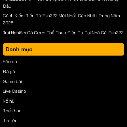
Đầu
Cách Kiếm Tiền Từ Fun222 Mới Nhất Cập Nhật Trong Năm
2025
Trải Nghiệm Cá Cược Thể Thao Điện Tử Tại Nhà Cái Fun222
Danh mục
Bắn cá
Đá gà
Game bài
Live Casino
Nổ hũ
Thể thao
Tin tức