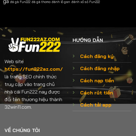
gà
đá gà Fun222
đá gà thomo
đánh lô gan
đánh xổ số Fun222
HƯỚNG DẪN
Cách đăng ký
Web site
Cách đăng nhập
https://fun222az.com/
là trang SEO chính thức
Cách nạp tiền
truy cập vào trang chủ
nhà cái Fun222 nay được
Cách rút tiền
đổi tên thương hiệu thành
Cách tải app
32win11.com.
VỀ CHÚNG TÔI